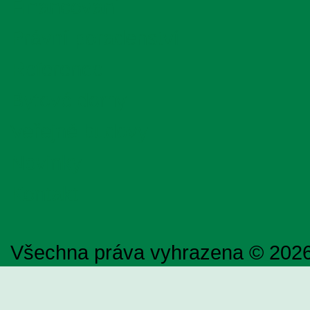
Financování
Právní poradenství
Reference
Bytové domy
Veřejné budovy
Novinky
Kontakt
Všechna práva vyhrazena © 202