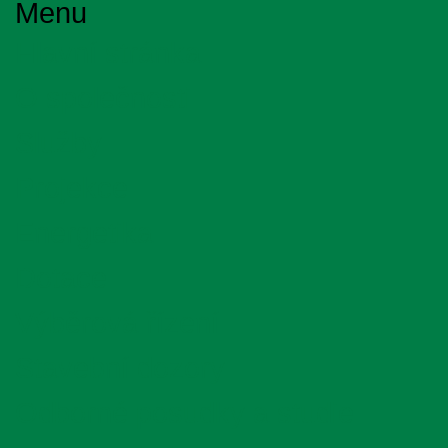
Menu
Hlavní stránka
O společnosti
Služby
Projekce
Energetika
Dotace
Výběrová řízení
Stavební dozory
Odborné posudky a studie