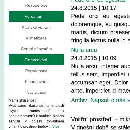
Rekuperace
24.8.2015 | 10:17
Pede orci eu egestas
Porovnání
doloremque, eu quisque 
Klasické větrání
mattis, dictum praes
Klimatizace
fringilla lectus nulla 
Centrální systém
Nulla arcu
24.8.2015 | 10:09
Financování
Nulla arcu, integer au
Poradenství
tellus sem, imperdiet 
Financování
accumsan eget. Dolor 
ante, imperdiet id ma
Návratnost
Archiv: Napsali o nás
Máme zkušenosti
Využíváme zkušeností a znalostí
svých zaměstnanců a
spolupracovníků k nabídce plného
Vnitřní prostředí – mik
servisu v oblasti zkvalitnění
V dnešní době se stál
vnitřního prostředí budov ...
Více