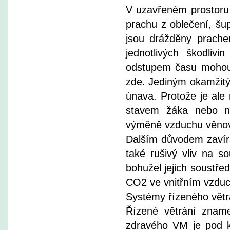
V uzavřeném prostoru
prachu z oblečení, šu
jsou drážděny prache
jednotlivých škodliv
odstupem času mohou 
zde. Jediným okamžitý
únava. Protože je ale 
stavem žáka nebo ne
výměně vzduchu věnov
Dalším důvodem zavírán
také rušivý vliv na s
bohužel jejich soustře
CO2 ve vnitřním vzduc
Systémy řízeného větr
Řízené větrání zname
zdravého VM je pod ko