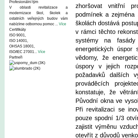
Profesionální tým
zhoršovat vnitřní pr
V oblasti revitalizace a
modernizace škol, školek a
podmínek a zejména š
ostatních veřejných budov vám
školách dostává postup
nabízíme odbornou pomoc ...
Více
Certifikáty
v rámci těchto rekons
ISO 9001,
systémy na fasády
ISO 14001,
OHSAS 18001,
energetických úspor 
ISO/IEC 27001...
Více
vědomy, že energetic
Partneři
úspory v jejich roz
požadavků dalších vy
prováděcích projekt
konstatuje, že větrá
Původní okna ve vysok
Při revitalizaci se i
pouze spodní 1/3 otvír
zajistit výměnu vzdu
otevřít z důvodů venk