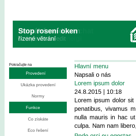
Učíme budovy dýchat
Pomáháme dětem
Stop rosení oken
a využíváme její energii
se lépe soustředit
řízené větrání
Pokračujte na
Hlavní menu
Provedení
Napsali o nás
Lorem ipsum dolor
Ukázka provedení
24.8.2015 | 10:18
Normy
Lorem ipsum dolor sit 
Funkce
penatibus, vivamus ma
nulla mauris in hac ut
Co získáte
culpa. Nam nam liber
Eco řešení
Pede orci eu egestas