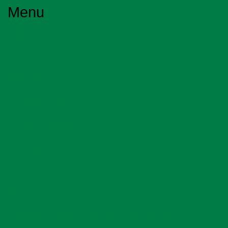
Menu
Hlavní stránka
O společnosti
Služby
Projekce
Energetika
Dotace
Výběrová řízení
Stavební dozory
Odborné posudky a studie