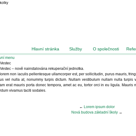
školky
Hlavní stránka
Služby
O společnosti
Refe
vní menu
Vestec
Vestec – nově nainstalována rekuperační jednotka.
lorem non iaculis pellentesque ullamcorper est, per sollicitudin, purus mauris, fring
us vel nulla at, nonummy turpis dictum. Nullam vestibulum nullam nulla turpis v
lam erat mauris porta donec tempora, amet ac eu, tortor orci in eu ligula. Mauris n
erdum vivamus taciti sodales.
←
Lorem ipsum dolor
Nová budova základní školy
→