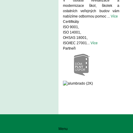
V oblasti revitalizace a
modernizace škol, školek a
ostatních veřejných budov vám
nabízíme odbornou pomoc ...
Více
Certifikáty
ISO 9001,
ISO 14001,
OHSAS 18001,
ISO/IEC 27001...
Více
Partneři
Menu