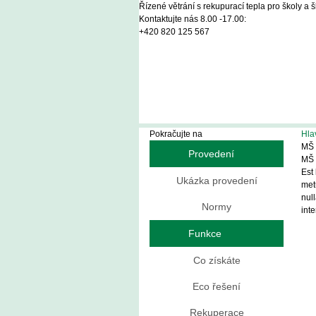
Řízené větrání s rekupurací tepla pro školy a 
Kontaktujte nás 8.00 -17.00:
+420 820 125 567
Pokračujte na
Hla
MŠ 
Provedení
MŠ 
Est 
Ukázka provedení
met
nul
Normy
int
Funkce
Co získáte
Eco řešení
Rekuperace